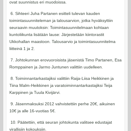
ovat suunnistus eri muodoissa.
6. Sihteeri Juha Partanen esitteli tulevan kauden
toimintasuunniteleman ja talousarvion, jotka hyväksyttiin
seuraavin muutoksin: Toimintasuunnitelmaan kohtaan
kuntoliikunta lisätään lause: Järjestetään kiintorastit
Ukkohallan maastoon. Talousarvio ja toimintasuunnitelma
liitteinä 1 ja 2.
7. Johtokunnan erovuoroisista jäsenistä Timo Partanen, Esa
Romppainen ja Jarmo Juntunen valittiin uudelleen.
8. Toiminnantarkastajiksi valittiin Raija-Liisa Heikkinen ja
Tiina Malm-Heikkinen ja varatoiminnantarkastajiksi Teija
Karppinen ja Tuula Kivijärvi.
9. Jäsenmaksuksi 2012 vahvistettiin perhe 20€, aikuinen
10€ ja alle 16-vuotias 5€.
10. Päätettiin, että seuran johtokunta valitsee edustajat
virallisiin kokouksiin.