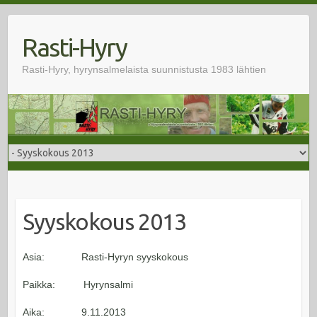
Skip
to
Rasti-Hyry
content
Rasti-Hyry, hyrynsalmelaista suunnistusta 1983 lähtien
Syyskokous 2013
Asia: Rasti-Hyryn syyskokous
Paikka: Hyrynsalmi
Aika: 9.11.2013