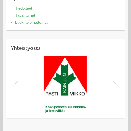
Tiedotteet
Tapahtumat
Luokittelemattomat
Yhteistyössä
Kainuun Rastiviikko
Kainuun Rastiviikko