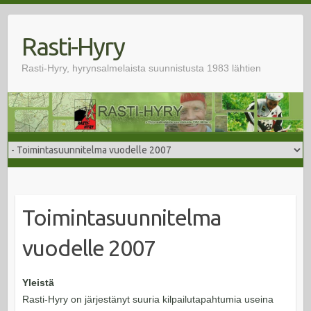
Skip
to
Rasti-Hyry
content
Rasti-Hyry, hyrynsalmelaista suunnistusta 1983 lähtien
Toimintasuunnitelma
vuodelle 2007
Yleistä
Rasti-Hyry on järjestänyt suuria kilpailutapahtumia useina