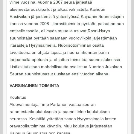
viime vuosina. Vuonna 2007 seura järjestää
aluemestaruuskilpailut ja alkaa valmistella Kainuun
Rastiviikon järjestämistä yhteistyössä Kajaanin Suunnistajien
kanssa vuonna 2008. Iltarastitoiminta pyritään palauttamaan
entiselle tasolle, eli myös muualla asuvat Rasri-Hyryn
suunnistajat pyritään saamaan vuoroviikoin järjestämään
iltarasteja Hyrynsalmella. Nuorisotoiminnan osalta
tavoitteena on ohjata lapsia ja nuoria liikunnan pariin
tarjoamalla opetusta ja ohjattua toimintaa suunnistuksessa.
Lisäksi tutkitaan mahdollisuutta osallistua Nuorten Jukolaan.
Seuran suunnistusasut uusitaan ensi vuoden aikana.
VARSINAINEN TOIMINTA
Koulutus
Aluevalmentaja Timo Partanen vastaa seuran
ratamestarikoulutuksesta ja suunnittelee koulutuksen
seurassa. Keväällä yritetään saada Hyrynsalmella lasten
oravapolkutoiminta käyntiin. Muu koulutus järjestetään
Kainuun Suunnistus ry:n kanssa.