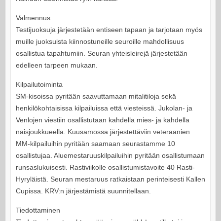
Valmennus
Testijuoksuja järjestetään entiseen tapaan ja tarjotaan myös
muille juoksuista kiinnostuneille seuroille mahdollisuus
osallistua tapahtumiin. Seuran yhteisleirejä järjestetään
edelleen tarpeen mukaan.
Kilpailutoiminta
SM-kisoissa pyritään saavuttamaan mitalitiloja sekä
henkilökohtaisissa kilpailuissa että viesteissä. Jukolan- ja
Venlojen viestiin osallistutaan kahdella mies- ja kahdella
naisjoukkueella. Kuusamossa järjestettäviin veteraanien
MM-kilpailuihin pyritään saamaan seurastamme 10
osallistujaa. Aluemestaruuskilpailuihin pyritään osallistumaan
runsaslukuisesti. Rastiviikolle osallistumistavoite 40 Rasti-
Hyryläistä. Seuran mestaruus ratkaistaan perinteisesti Kallen
Cupissa. KRV:n järjestämistä suunnitellaan.
Tiedottaminen