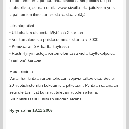
Tiedottaminen tapahtuu pääasiassa sähköpostilla tai jos
mahdollista, seuran omilla www-sivuilla. Harjoituksien yms.
tapahtumien ilmoittamisesta vastaa vetäjä.
Liikuntapaikat
• Ukkohallan alueesta käytössä 2 karttaa
• Vonkan alueesta puistosuunnistuskartta v. 2000
• Konivaaran SM-kartta käytössä
• Rasti-Hyryn rasteja varten olemassa vielä käyttökelpoisia
”vanhoja” karttoja
Muu toiminta
Varainhankintaa varten tehdään sopivia talkootöitä. Seuran
20-vuotishistoriikin kokoamista jatketaan. Pyritään saamaan
seuralle toimivat kotisivut tulevan vuoden aikana.
Suunnistusasut uusitaan vuoden aikana.
Hyrynsalmi 18.11.2006