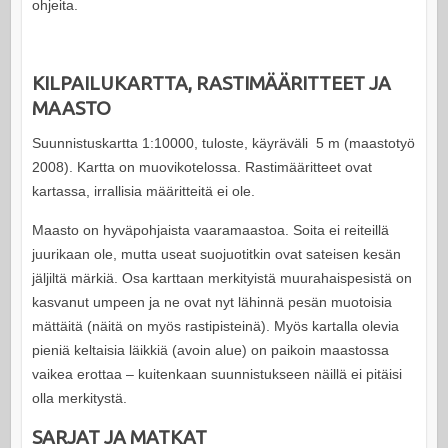
ohjeita.
KILPAILUKARTTA, RASTIMÄÄRITTEET JA
MAASTO
Suunnistuskartta 1:10000, tuloste, käyräväli 5 m (maastotyö
2008). Kartta on muovikotelossa. Rastimääritteet ovat
kartassa, irrallisia määritteitä ei ole.
Maasto on hyväpohjaista vaaramaastoa. Soita ei reiteillä
juurikaan ole, mutta useat suojuotitkin ovat sateisen kesän
jäljiltä märkiä. Osa karttaan merkityistä muurahaispesistä on
kasvanut umpeen ja ne ovat nyt lähinnä pesän muotoisia
mättäitä (näitä on myös rastipisteinä). Myös kartalla olevia
pieniä keltaisia läikkiä (avoin alue) on paikoin maastossa
vaikea erottaa – kuitenkaan suunnistukseen näillä ei pitäisi
olla merkitystä.
SARJAT JA MATKAT