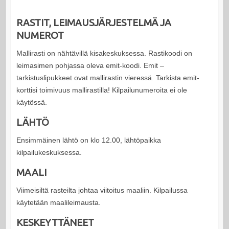
RASTIT, LEIMAUSJÄRJESTELMÄ JA
NUMEROT
Mallirasti on nähtävillä kisakeskuksessa. Rastikoodi on
leimasimen pohjassa oleva emit-koodi. Emit –
tarkistuslipukkeet ovat mallirastin vieressä. Tarkista emit-
korttisi toimivuus mallirastilla! Kilpailunumeroita ei ole
käytössä.
LÄHTÖ
Ensimmäinen lähtö on klo 12.00, lähtöpaikka
kilpailukeskuksessa.
MAALI
Viimeisiltä rasteilta johtaa viitoitus maaliin. Kilpailussa
käytetään maalileimausta.
KESKEYTTÄNEET