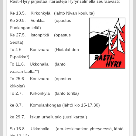
Rasti-Hyry järjestää iltarasteja Hyrynsalmella seuraavasti:
Ke 13.5. Kirkonkylä (lähtö Nivan koululta)
Ke 20.5. Vonkka (opastus
Puolangantieltä)
Ke 27.5. Istonpitkä (opastus
Seolta)
To 4.6. Konivaara (Hietalahden
P-paikka*)
To 11.6. Ukkohalla (lähtö
vaaran laelta**)
To 25.6. Konivaara (opastus
kirkolta)
To 2.7. Kirkonkylä (lähtö torilta)
ke 8.7. Komulanköngäs (lähtö klo 15-17.30)
ke 29.7. Iskun urheilutalo (uusi kartta!)
Su 16.8. Ukkohalla (am-keskimatkan yhteydessä, lähtö
klo 12-13)