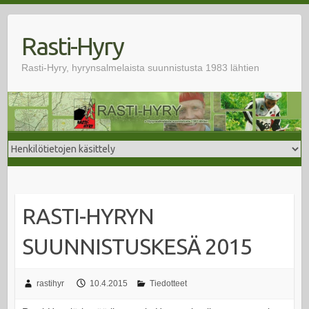
Skip
to
Rasti-Hyry
content
Rasti-Hyry, hyrynsalmelaista suunnistusta 1983 lähtien
RASTI-HYRYN
SUUNNISTUSKESÄ 2015
rastihyr
10.4.2015
Tiedotteet