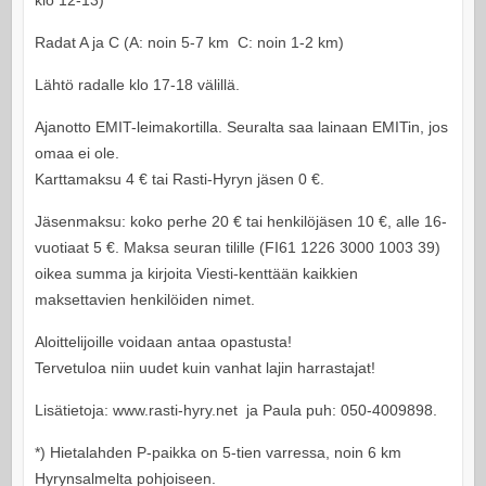
Radat A ja C (A: noin 5-7 km C: noin 1-2 km)
Lähtö radalle klo 17-18 välillä.
Ajanotto EMIT-leimakortilla. Seuralta saa lainaan EMITin, jos
omaa ei ole.
Karttamaksu 4 € tai Rasti-Hyryn jäsen 0 €.
Jäsenmaksu: koko perhe 20 € tai henkilöjäsen 10 €, alle 16-
vuotiaat 5 €. Maksa seuran tilille (FI61 1226 3000 1003 39)
oikea summa ja kirjoita Viesti-kenttään kaikkien
maksettavien henkilöiden nimet.
Aloittelijoille voidaan antaa opastusta!
Tervetuloa niin uudet kuin vanhat lajin harrastajat!
Lisätietoja: www.rasti-hyry.net ja Paula puh: 050-4009898.
*) Hietalahden P-paikka on 5-tien varressa, noin 6 km
Hyrynsalmelta pohjoiseen.