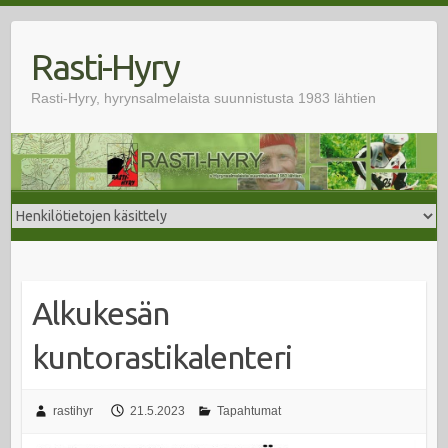
Skip
to
Rasti-Hyry
content
Rasti-Hyry, hyrynsalmelaista suunnistusta 1983 lähtien
Alkukesän
kuntorastikalenteri
rastihyr
21.5.2023
Tapahtumat