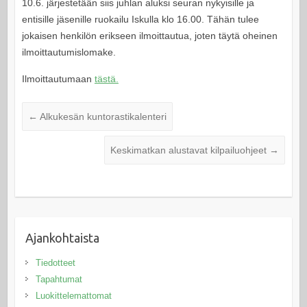
10.6. järjestetään siis juhlan aluksi seuran nykyisille ja
entisille jäsenille ruokailu Iskulla klo 16.00. Tähän tulee
jokaisen henkilön erikseen ilmoittautua, joten täytä oheinen
ilmoittautumislomake.
Ilmoittautumaan
tästä.
←
Alkukesän kuntorastikalenteri
Keskimatkan alustavat kilpailuohjeet
→
Ajankohtaista
Tiedotteet
Tapahtumat
Luokittelemattomat