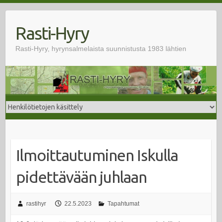
Skip
to
Rasti-Hyry
content
Rasti-Hyry, hyrynsalmelaista suunnistusta 1983 lähtien
Ilmoittautuminen Iskulla
pidettävään juhlaan
rastihyr
22.5.2023
Tapahtumat