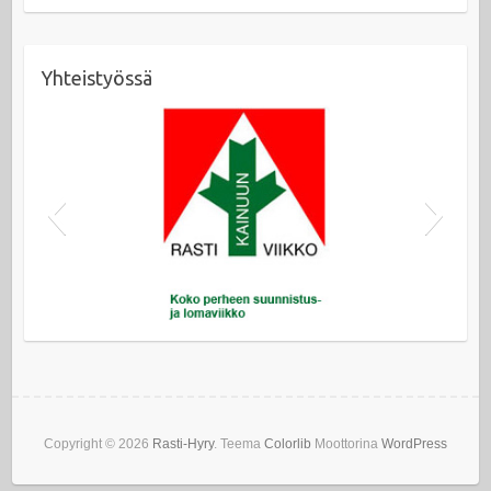
Yhteistyössä
Kainuun Rastiviikko
Kainuun Rastiviikko
Copyright © 2026
Rasti-Hyry
. Teema
Colorlib
Moottorina
WordPress